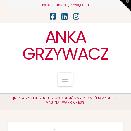
T
Polski seksuolog Szwajcaria
t
W
Facebook
LinkedIn
Instagram
ANKA
GRZYWACZ
Navigation
HOME
PORONIENIE TO NIE WSTYD! MÓWMY O TYM. [MAMADU]
VAGINA_WARRIORESS