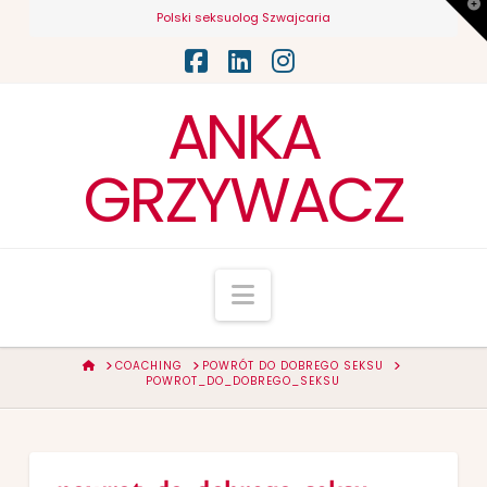
T
Polski seksuolog Szwajcaria
t
W
Facebook
LinkedIn
Instagram
ANKA
GRZYWACZ
Navigation
HOME
COACHING
POWRÓT DO DOBREGO SEKSU
POWROT_DO_DOBREGO_SEKSU