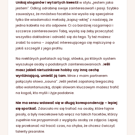
Unikaj sloganów i wytartych kwestii
w stylu „jestem jaka
jestem”. Odkryj odrobinę swoje zainteresowań i pasji. Szybko
zauważysz, że mnóstwo facetów nie wysila się specjalnie
tylko śle wiadomości metodą „kopiuj-wklej” z nadzieją, że
jedna kobieta na sto odpowie. Ci co bardziej rozgarnięci i
szczerze zainteresowani Tobą, wysilą się żeby przeczytać
wszystko dokładnie i odnieść się do tego. Ty też możesz
zrobić to samo – zapytać interesującego cię mężczyznę o
jakiś szczegół z jego profilu.
Na niektórych portalach są tagi, słówka, po których system
wyszukuje osoby o podobnych zainteresowaniach. J
eśli
masz jakieś nietuzinkowe hobby czy inną cechę
wyróżniającą, umieść ją tam.
Mnie z moim partnerem
połączyło słowo „sauna”. Jeśli jesteś zapaloną biegaczką
albo wolontariuszką, dzięki słowom kluczowym możesz trafić
na kogoś, kto myśli i żyje podobnie.
Nie ma sensu wdawać się w długą korespondencję – lepiej
się spotkać.
Zdarzało mi się trafiać na osoby, które fajnie
pisały, a były nieciekawe lub wręcz na takich facetów, którzy
zupełnie nie przypominali z wyglądu osoby ze zdjęcia. Lepiej
się przekonać niż tracić czas, no chyba, że chcesz ćwiczyć
talenty pisarskie.