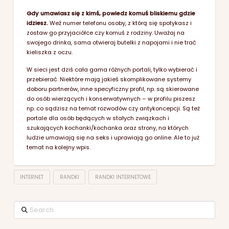
Gdy umawiasz się z kimś, powiedz komuś bliskiemu gdzie
idziesz.
Weź numer telefonu osoby, z którą się spotykasz i
zostaw go przyjaciółce czy komuś z rodziny. Uważaj na
swojego drinka, sama otwieraj butelki z napojami i nie trać
kieliszka z oczu.
W sieci jest dziś cała gama różnych portali, tylko wybierać i
przebierać. Niektóre mają jakieś skomplikowane systemy
doboru partnerów, inne specyficzny profil, np. są skierowane
do osób wierzących i konserwatywnych – w profilu piszesz
np. co sądzisz na temat rozwodów czy antykoncepcji. Są też
portale dla osób będących w stałych związkach i
szukających kochanki/kochanka oraz strony, na których
ludzie umawiają się na seks i uprawiają go online. Ale to już
temat na kolejny wpis.
INTERNET
RANDKI
RANDKI INTERNETOWE
Search