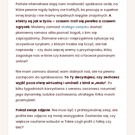
Portale internetowe dają nam możliwość spotkania osób, na
które pewnie nigdy byśmy nie trafiły/li, bo pracują w zupełnie
innej branży i nie mamy wspólnych kręgów znajomych.
A
efekty są jak w życiu – czasem trafi się perełka a czasem
ogryzek.
Możemy zamiast
stałego związku
dostać
płomienny romans albo poznać kogoś, z kim się
zaprzyjaźnimy. Złamane serca i nieprzyjemne sytuacje są
oczywiście ryzykiem, z którym trzeba się liczyć, ale tak
naprawdę – czy dużo więcej wiemy o przystojniaku, który
zagaduje nas w kinie czy kawiarni niż o facecie poznanym
online?
Nie mam zamiaru dawać wam dobrych rad, ale na pewno
zachęcam do spróbowania.
To Ty decydujesz, czy zechcesz
wyjść poza sferę wirtualną i umówić z kimś w „realu”.
Po
kilku tygodniach korzystania z serwisu zaczniesz rozumieć
jego dynamikę, ludzkie zachowania, strategie. Kilka moich
przemyśleń:
Pokaż swoje zdjęcie.
Nie musi być z profesjonalnej sesji, ale
profile bez zdjęcia są mniej wiarygodne. Zastanów się, czy
większe zaufanie wzbudzi w Tobie czyjś profil z fotką czy
bez?