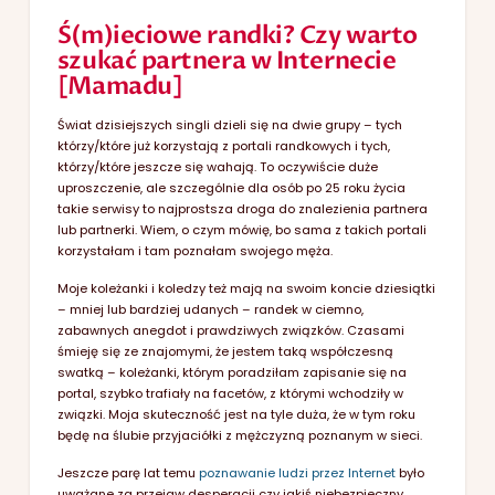
Ś(m)ieciowe randki? Czy warto
szukać partnera w Internecie
[Mamadu]
Świat dzisiejszych singli dzieli się na dwie grupy – tych
którzy/które już korzystają z portali randkowych i tych,
którzy/które jeszcze się wahają. To oczywiście duże
uproszczenie, ale szczególnie dla osób po 25 roku życia
takie serwisy to najprostsza droga do znalezienia partnera
lub partnerki. Wiem, o czym mówię, bo sama z takich portali
korzystałam i tam poznałam swojego męża.
Moje koleżanki i koledzy też mają na swoim koncie dziesiątki
– mniej lub bardziej udanych – randek w ciemno,
zabawnych anegdot i prawdziwych związków. Czasami
śmieję się ze znajomymi, że jestem taką współczesną
swatką – koleżanki, którym poradziłam zapisanie się na
portal, szybko trafiały na facetów, z którymi wchodziły w
związki. Moja skuteczność jest na tyle duża, że w tym roku
będę na ślubie przyjaciółki z mężczyzną poznanym w sieci.
Jeszcze parę lat temu
poznawanie ludzi przez Internet
było
uważane za przejaw desperacji czy jakiś niebezpieczny