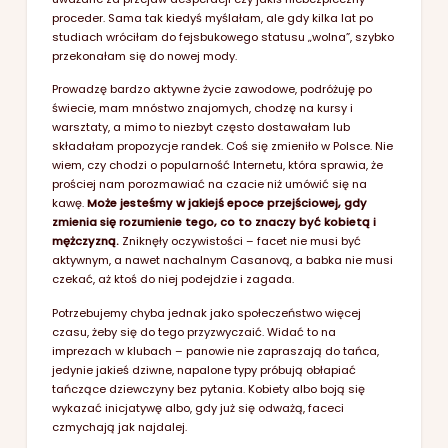
proceder. Sama tak kiedyś myślałam, ale gdy kilka lat po
studiach wróciłam do fejsbukowego statusu „wolna”, szybko
przekonałam się do nowej mody.
Prowadzę bardzo aktywne życie zawodowe, podróżuję po
świecie, mam mnóstwo znajomych, chodzę na kursy i
warsztaty, a mimo to niezbyt często dostawałam lub
składałam propozycje randek. Coś się zmieniło w Polsce. Nie
wiem, czy chodzi o popularność Internetu, która sprawia, że
prościej nam porozmawiać na czacie niż umówić się na
kawę.
Może jesteśmy w jakiejś epoce przejściowej, gdy
zmienia się rozumienie tego, co to znaczy być kobietą i
mężczyzną.
Zniknęły oczywistości – facet nie musi być
aktywnym, a nawet nachalnym Casanovą, a babka nie musi
czekać, aż ktoś do niej podejdzie i zagada.
Potrzebujemy chyba jednak jako społeczeństwo więcej
czasu, żeby się do tego przyzwyczaić. Widać to na
imprezach w klubach – panowie nie zapraszają do tańca,
jedynie jakieś dziwne, napalone typy próbują obłapiać
tańczące dziewczyny bez pytania. Kobiety albo boją się
wykazać inicjatywę albo, gdy już się odważą, faceci
czmychają jak najdalej.