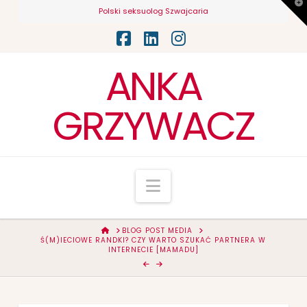
T
Polski seksuolog Szwajcaria
t
W
Facebook
LinkedIn
Instagram
ANKA
GRZYWACZ
Navigation
HOME
BLOG POST MEDIA
Ś(M)IECIOWE RANDKI? CZY WARTO SZUKAĆ PARTNERA W
INTERNECIE [MAMADU]