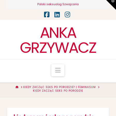
T
Polski seksuolog Szwajcaria
t
W
Facebook
LinkedIn
Instagram
ANKA
GRZYWACZ
Navigation
HOME
KIEDY ZACZĄĆ SEKS PO PORODZIE? | FEMINASUM
KIEDY ZACZĄĆ SEKS PO PORODZIE