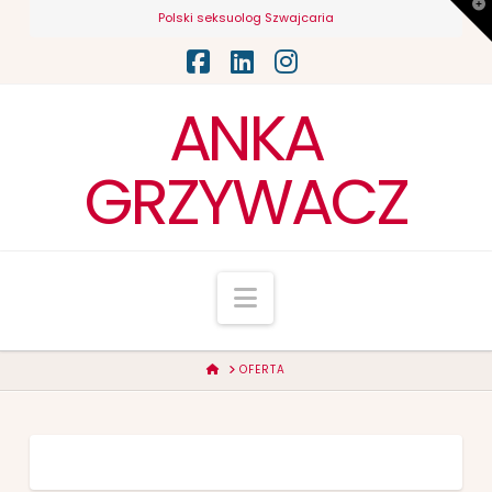
T
Polski seksuolog Szwajcaria
t
W
Facebook
LinkedIn
Instagram
ANKA
GRZYWACZ
Navigation
HOME
OFERTA