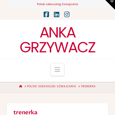
T
Polski seksuolog Szwajcaria
t
W
Facebook
LinkedIn
Instagram
ANKA
GRZYWACZ
Navigation
HOME
POLSKI SEKSUOLOG SZWAJCARIA
TRENERKA
trenerka