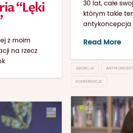
30 lat, całe swo
ria “Lęki
którym takie te
”
antykoncepcja 
nej z moim
Read More
cji na rzecz
nk
ABORCJA
ANTYKONCEP
KONFERENCJE