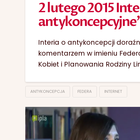
2 lutego 2015 Inte
antykoncepcyjne
Interia o antykoncepcji doraź
komentarzem w imieniu Federa
Kobiet i Planowania Rodziny Li
ANTYKONCEPCJA
FEDERA
INTERNET