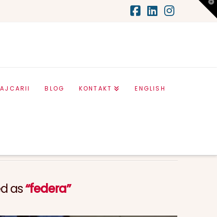
T
t
W
Facebook
LinkedIn
Instag
AJCARII
BLOG
KONTAKT
ENGLISH
ed as
“federa”