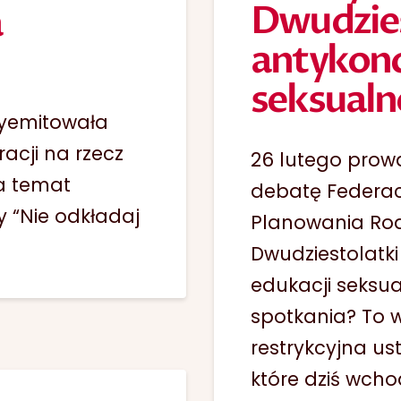
Dwudziest
a
antykonce
seksualn
wyemitowała
acji na rzecz
26 lutego prow
na temat
debatę Federacj
 “Nie odkładaj
Planowania Rodz
Dwudziestolatki 
edukacji seksual
spotkania? To w
restrykcyjna u
które dziś wcho