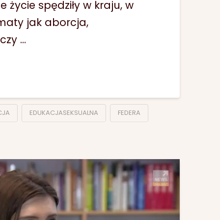
je życie spędziły w kraju, w
maty jak aborcja,
czy …
CJA
EDUKACJASEKSUALNA
FEDERA