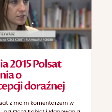
ia 2015 Polsat
nia o
epcji doraźnej
lsat z moim komentarzem w
ji na rzecz Kobiet i Planowania