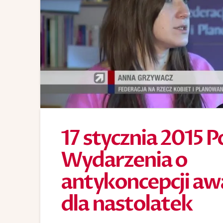
17 stycznia 2015 P
Wydarzenia o
antykoncepcji aw
dla nastolatek