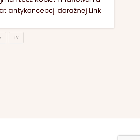
t antykoncepcji doraźnej Link
A
TV