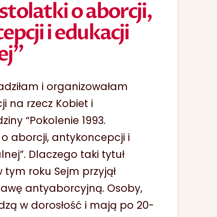
olatki o aborcji,
pcji i edukacji
ej”
adziłam i organizowałam
i na rzecz Kobiet i
iny “Pokolenie 1993.
o aborcji, antykoncepcji i
nej”. Dlaczego taki tytuł
 tym roku Sejm przyjął
stawę antyaborcyjną. Osoby,
dzą w dorosłość i mają po 20-