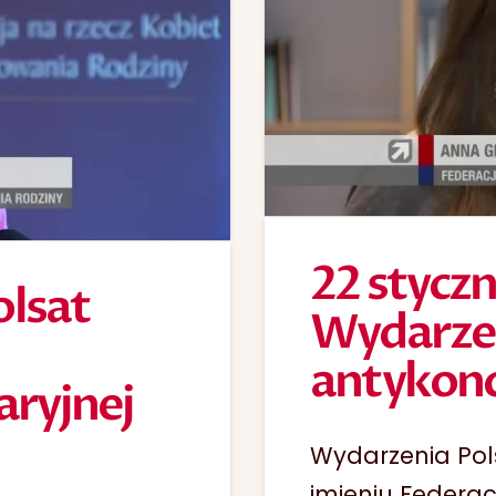
22 styczn
olsat
Wydarze
antykonc
aryjnej
Wydarzenia Po
imieniu Federac