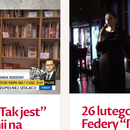
26 luteg
Tak jest”
Federy “
i na