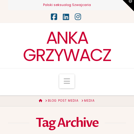
T
Polski seksuolog Szwajcaria
t
W
Facebook
LinkedIn
Instagram
ANKA
GRZYWACZ
Navigation
HOME
BLOG POST MEDIA
MEDIA
Tag Archive