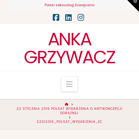
T
Polski seksuolog Szwajcaria
t
W
Facebook
LinkedIn
Instagram
ANKA
GRZYWACZ
Navigation
HOME
22 STYCZNIA 2015 POLSAT WYDARZENIA O ANTYKONCEPCJI
DORAŹNEJ
22012015_POLSAT_WYDARZENIA_EC